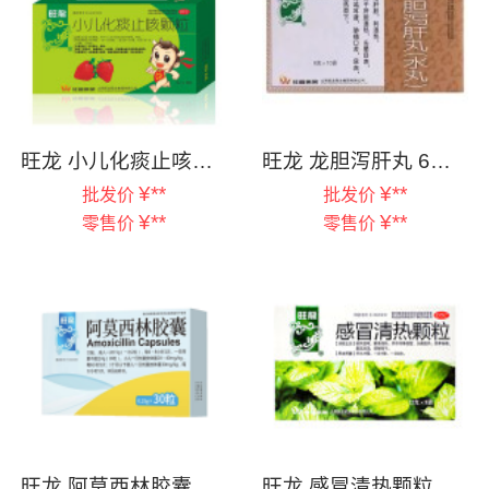
旺龙 小儿化痰止咳颗粒 5g*10袋
旺龙 龙胆泻肝丸 6克×10袋
¥
**
¥
**
批发价
批发价
¥
**
¥
**
零售价
零售价
旺龙 阿莫西林胶囊 0.25g*30粒
旺龙 感冒清热颗粒 12克*8袋