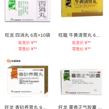
旺龙 四消丸 6克×10袋
旺龍 牛黄清胃丸 6克×10丸
¥
**
¥
**
批发价
批发价
¥
**
¥
**
零售价
零售价
旺龙 香砂养胃丸 9克×6袋
旺龙 藿香正气胶囊 12粒