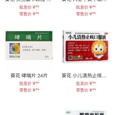
¥
**
¥
**
批发价
批发价
¥
**
¥
**
零售价
零售价
葵花 哮喘片 24片
葵花 小儿清热止咳口服液 10毫升×6支
¥
**
¥
**
批发价
批发价
¥
**
¥
**
零售价
零售价