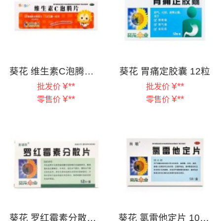
葵花 维生素C泡腾片 0.5g*15片
葵花 胃痛定胶囊 12粒
¥
**
¥
**
批发价
批发价
¥
**
¥
**
零售价
零售价
葵花 罗红霉素分散片 0.15g*12片
葵花 氯雷他定片 10mg*5片