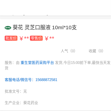
葵花 灵芝口服液 10ml*10支
¥
**
¥
**
批发价
零售价
人气（0）
收藏（0）
服务：由
重生堂医药采购平台
发货,今日15:00前下单,最快当天发
货
客服电话/微信号：15688872581
批准文号：无
生产企业：葵花药业