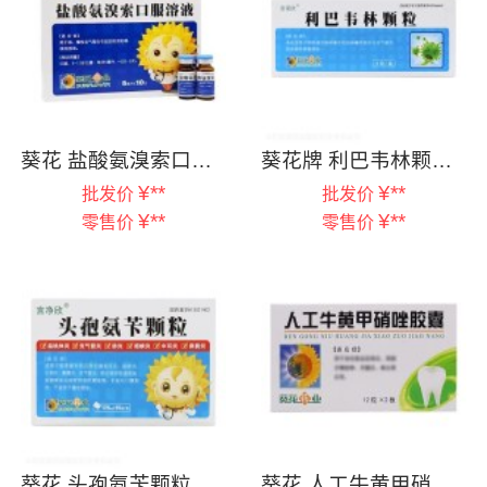
葵花 盐酸氨溴索口服溶液 5ml*10支
葵花牌 利巴韦林颗粒 18袋/盒
¥
**
¥
**
批发价
批发价
¥
**
¥
**
零售价
零售价
葵花 头孢氨苄颗粒 0.125mg*10袋
葵花 人工牛黄甲硝唑胶囊 24粒